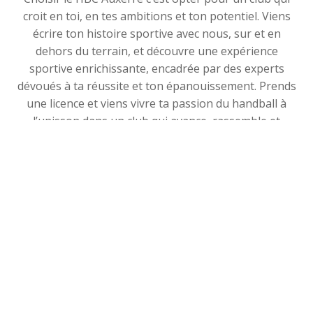
croit en toi, en tes ambitions et ton potentiel. Viens
écrire ton histoire sportive avec nous, sur et en
dehors du terrain, et découvre une expérience
sportive enrichissante, encadrée par des experts
dévoués à ta réussite et ton épanouissement. Prends
une licence et viens vivre ta passion du handball à
l’unisson dans un club qui avance, rassemble et
triomphe.
Pour toutes questions ou problèmes, tu peux contacter le
secrétariat :
hbca.secretaire@gmail.com
REJOINS LE HBC AUXERRE EN
INTÉGRANT L'ÉQUIPE