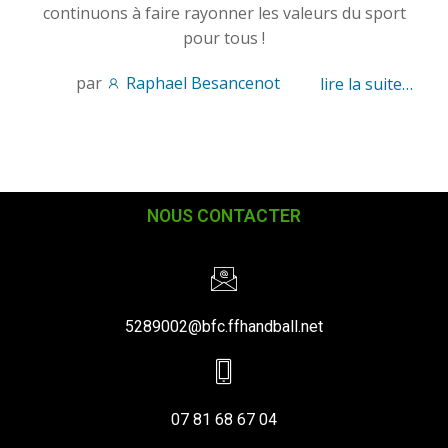
continuons à faire rayonner les valeurs du sport
pour tous !
par
Raphael Besancenot
lire la suite…
NOUS CONTACTER
5289002@bfc.ffhandball.net
07 81 68 67 04